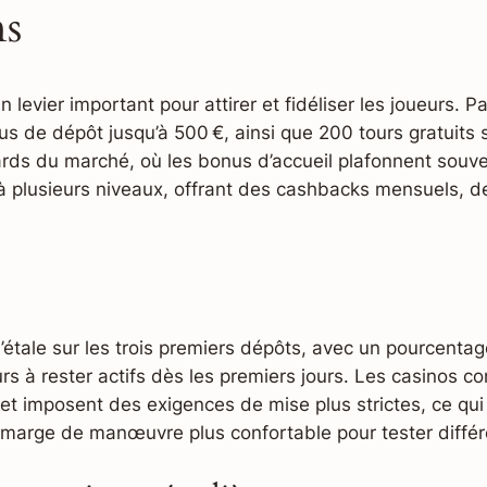
ns
 levier important pour attirer et fidéliser les joueurs. 
s de dépôt jusqu’à 500 €, ainsi que 200 tours gratuits 
rds du marché, où les bonus d’accueil plafonnent souve
à plusieurs niveaux, offrant des cashbacks mensuels, d
’étale sur les trois premiers dépôts, avec un pourcent
rs à rester actifs dès les premiers jours. Les casinos co
t imposent des exigences de mise plus strictes, ce qui r
e marge de manœuvre plus confortable pour tester diffé