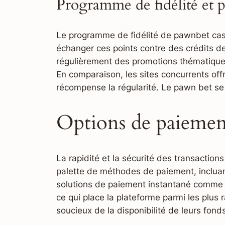
Programme de fidélité et 
Le programme de fidélité de pawnbet cas
échanger ces points contre des crédits de
régulièrement des promotions thématiques,
En comparaison, les sites concurrents of
récompense la régularité. Le
pawn bet
se 
Options de paiemen
La rapidité et la sécurité des transactio
palette de méthodes de paiement, incluant 
solutions de paiement instantané comme T
ce qui place la plateforme parmi les plus
soucieux de la disponibilité de leurs fond