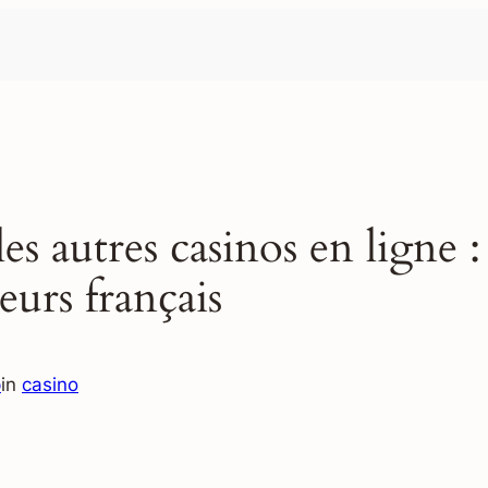
s autres casinos en ligne :
eurs français
p
in
casino