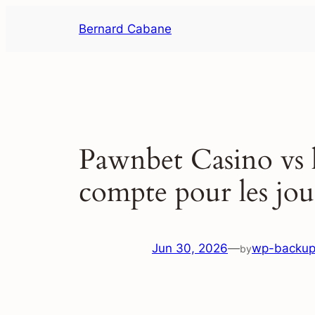
Skip
Bernard Cabane
to
content
Pawnbet Casino vs le
compte pour les jou
Jun 30, 2026
—
wp-backu
by