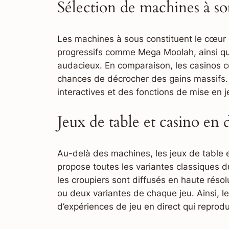
Sélection de machines à so
Les machines à sous constituent le cœur 
progressifs comme Mega Moolah, ainsi que
audacieux. En comparaison, les casinos con
chances de décrocher des gains massifs
interactives et des fonctions de mise en j
Jeux de table et casino en 
Au-delà des machines, les jeux de table e
propose toutes les variantes classiques du
les croupiers sont diffusés en haute résol
ou deux variantes de chaque jeu. Ainsi, l
d’expériences de jeu en direct qui reprodu