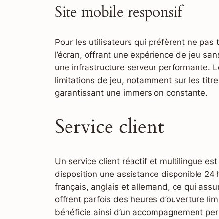
Site mobile responsif
Pour les utilisateurs qui préfèrent ne pas
l’écran, offrant une expérience de jeu sa
une infrastructure serveur performante. Le
limitations de jeu, notamment sur les titr
garantissant une immersion constante.
Service client
Un service client réactif et multilingue 
disposition une assistance disponible 24 
français, anglais et allemand, ce qui ass
offrent parfois des heures d’ouverture li
bénéficie ainsi d’un accompagnement pers