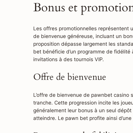
Bonus et promotio
Les offres promotionnelles représentent un
de bienvenue généreuse, incluant un bonu
proposition dépasse largement les standa
bet
bénéficie d’un programme de fidélité 
invitations à des tournois VIP.
Offre de bienvenue
L’offre de bienvenue de pawnbet casino s
tranche. Cette progression incite les joueu
généralement leur bonus à un seul dépôt e
atteindre. Le
pawn bet
profite ainsi d’un