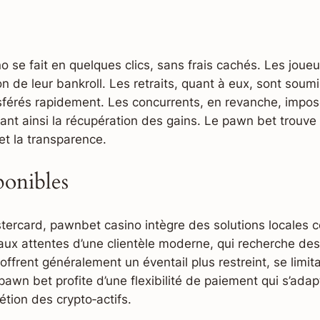
se fait en quelques clics, sans frais cachés. Les joueur
on de leur bankroll. Les retraits, quant à eux, sont soumi
nsférés rapidement. Les concurrents, en revanche, impose
ant ainsi la récupération des gains. Le
pawn bet
trouve
 et la transparence.
ponibles
stercard, pawnbet casino intègre des solutions locales
d aux attentes d’une clientèle moderne, qui recherche de
offrent généralement un éventail plus restreint, se limit
pawn bet
profite d’une flexibilité de paiement qui s’ada
étion des crypto‑actifs.