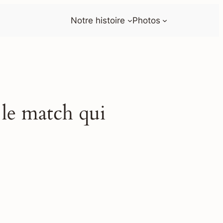
Notre histoire
Photos
 le match qui