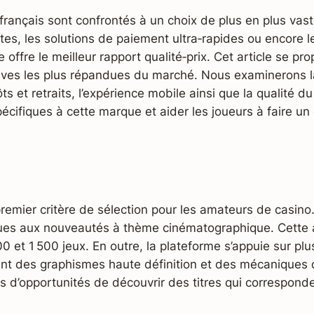
s français sont confrontés à un choix de plus en plus vas
ntes, les solutions de paiement ultra‑rapides ou encore l
e offre le meilleur rapport qualité‑prix. Cet article se 
tives les plus répandues du marché. Nous examinerons l
s et retraits, l’expérience mobile ainsi que la qualité du 
pécifiques à cette marque et aider les joueurs à faire un 
premier critère de sélection pour les amateurs de casi
siques aux nouveautés à thème cinématographique. Cett
000 et 1 500 jeux. En outre, la plateforme s’appuie sur pl
ant des graphismes haute définition et des mécaniques 
lus d’opportunités de découvrir des titres qui correspond