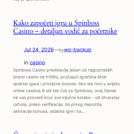
Kako započeti igru u Spinboss
Casino – detaljan vodič za početnike
Jul 24, 2026
—
wp-backup
by
in
casino
Spinboss Casino predstavlja jedan od najpoznatijih
brand casino na tržištu, pružajući igračima širok
spektar igara i privlačne bonuse. Ako ste novi u svijetu
online casinoa ili ste tek čuli za Spinboss, ovaj članak
će vas provesti kroz sve ključne korake – od stvaranja
računa, preko verifikacije, do prvog depozita,
aktivacije bonusa, odabira igre i na…