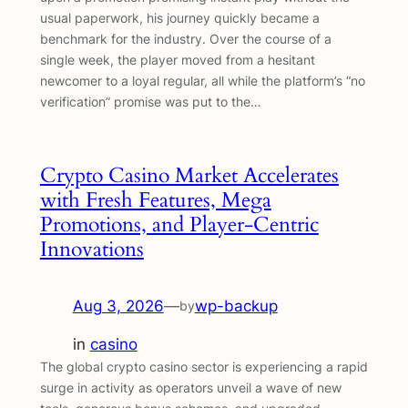
usual paperwork, his journey quickly became a
benchmark for the industry. Over the course of a
single week, the player moved from a hesitant
newcomer to a loyal regular, all while the platform’s “no
verification” promise was put to the…
Crypto Casino Market Accelerates
with Fresh Features, Mega
Promotions, and Player‑Centric
Innovations
Aug 3, 2026
—
wp-backup
by
in
casino
The global crypto casino sector is experiencing a rapid
surge in activity as operators unveil a wave of new