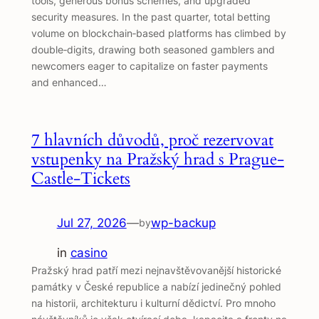
tools, generous bonus schemes, and upgraded
security measures. In the past quarter, total betting
volume on blockchain‑based platforms has climbed by
double‑digits, drawing both seasoned gamblers and
newcomers eager to capitalize on faster payments
and enhanced…
7 hlavních důvodů, proč rezervovat
vstupenky na Pražský hrad s Prague-
Castle-Tickets
Jul 27, 2026
—
wp-backup
by
in
casino
Pražský hrad patří mezi nejnavštěvovanější historické
památky v České republice a nabízí jedinečný pohled
na historii, architekturu i kulturní dědictví. Pro mnoho